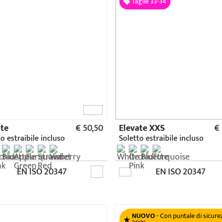
NUOVO
- Con puntale di sicure
200J
.
€ 42,90
A.W.P. Safety Plus
€
Soletto estraibile incluso
EN ISO 20347
EN ISO 20345