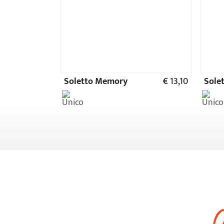
O
-71%
Ultime paia
Extreme Basic