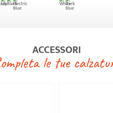
tto
€ 9,90
Sunsox
OUTLET