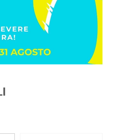
 50,50
Dynamic
€ 49,50
Soletto estraibile incluso
EN ISO 20347