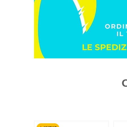
NUOVO
Advanced
€ 52,50
Elev
Solett
EN ISO 20347