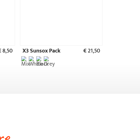
re
ia
€ 41,90
€ 9,90
traibile incluso