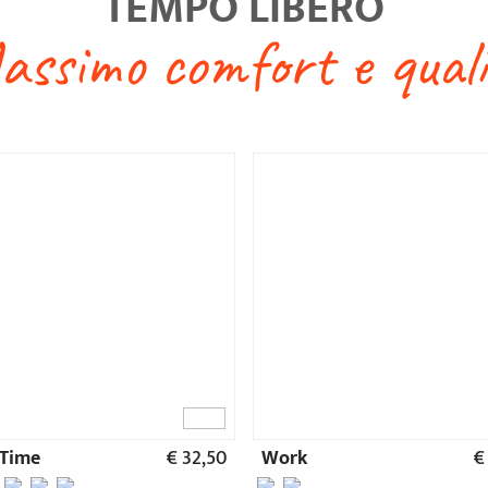
 Time
€ 32,50
Work
€
ACCESSORI
ompleta le tue calzatu