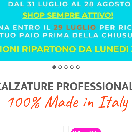
Taglie 33-34
ate
€ 50,50
Elevate XXS
€
o estraibile incluso
Soletto estraibile incluso
EN ISO 20347
EN ISO 20347