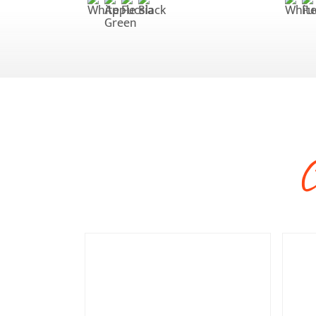
Soletto Memory
€ 13,10
Sole