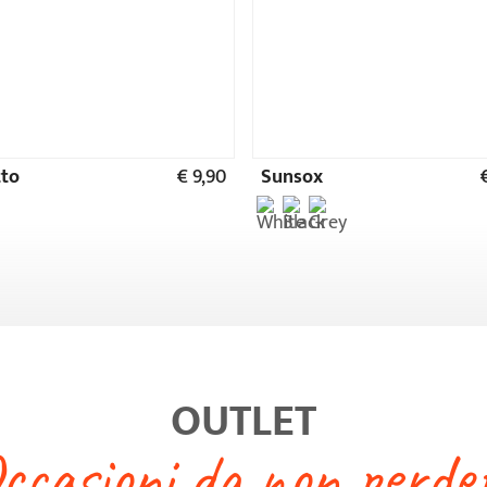
ccasioni da non perde
-63%
-76%
Ultime paia
Ultime pa
€ 33,90
Comfort Plus
€ 26,90
Studium
€ 9,90
€ 9,90
Soletto es