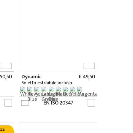
zza
 51,50
Studium
€ 41,90
Soletto estraibile incluso
EN ISO 20347