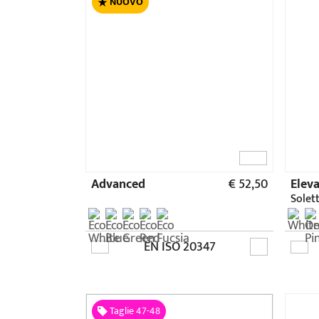
Taglie 47-48
Dynamic XXL
€ 52,50
A.W.P
Soletto estraibile incluso
EN ISO 20347