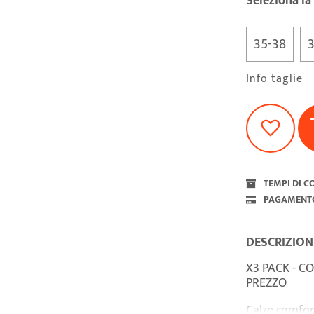
Seleziona la
35-38
Info taglie
TEMPI DI 
PAGAMENT
DESCRIZION
X3 PACK - C
PREZZO
Calze comfor