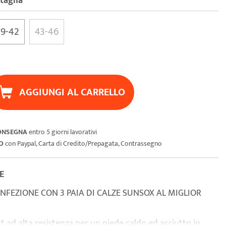
 taglia
39-42
43-46
AGGIUNGI AL CARRELLO
CONSEGNA
entro 5 giorni lavorativi
O
con Paypal, Carta di Credito/Prepagata, Contrassegno
E
ONFEZIONE CON 3 PAIA DI CALZE SUNSOX AL MIGLIOR
t ad alta resistenza per un piede caldo ed asciutto in