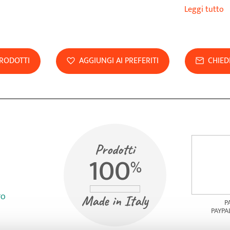
ogni condizi
Leggi tutto
Materiale: fi
ioni di arge
Lavabile in l
PRODOTTI
AGGIUNGI AI PREFERITI
CHIED
caratteristic
Prodotti
100
%
TO
Made in Italy
P
PAYPA