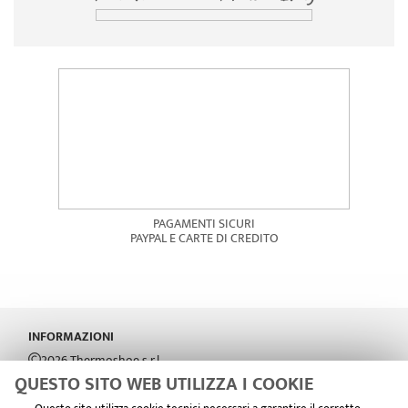
PAGAMENTI SICURI
PAYPAL E CARTE DI CREDITO
INFORMAZIONI
2026 Thermoshoe s.r.l.
C.F/P.Iva 02522080288
QUESTO SITO WEB UTILIZZA I COOKIE
Notifica registrata dal garante della Privacy: 2015091000214042