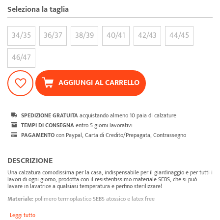
Seleziona la taglia
34/35
36/37
38/39
40/41
42/43
44/45
46/47
AGGIUNGI AL CARRELLO
SPEDIZIONE GRATUITA
acquistando almeno 10 paia di calzature
TEMPI DI CONSEGNA
entro 5 giorni lavorativi
PAGAMENTO
con Paypal, Carta di Credito/Prepagata, Contrassegno
DESCRIZIONE
Una calzatura comodissima per la casa, indispensabile per il giardinaggio e per tutti i
lavori di ogni giorno, prodotta con il resistentissimo materiale SEBS, che si può
lavare in lavatrice a qualsiasi temperatura e perfino sterilizzare!
Materiale:
polimero termoplastico SEBS atossico e latex free
Lavabile in lavatrice a 90° C (194° F) Sterilizzabile in autoclave fino a 134° C (274° F)
Leggi tutto
Aerato