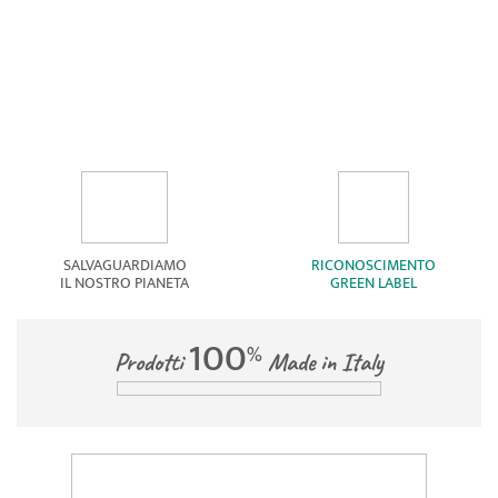
PAGAMENTI SICURI
PAYPAL E CARTE DI CREDITO
INFORMAZIONI
2026 Thermoshoe s.r.l.
C.F/P.Iva 02522080288
Notifica registrata dal garante della Privacy: 2015091000214042
ASSISTENZA
shop@sunshoes.it
GUIDA ALLO SHOPPING