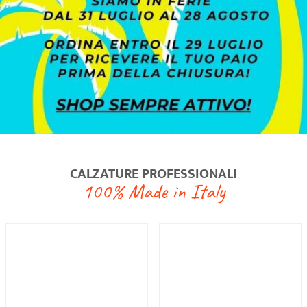
NUOVO
Advanced
Elevate
Soletto estraibile incluso
€ 52,50
€ 50,50
EN ISO 20347
EN ISO 20347
Taglie 33-34