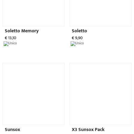
€ 8,50
€ 21,50
OUTLET
Occasioni da non perdere
-71%
-63%
Ultime paia
Ultime paia
Extreme Basic
Comfort Plus