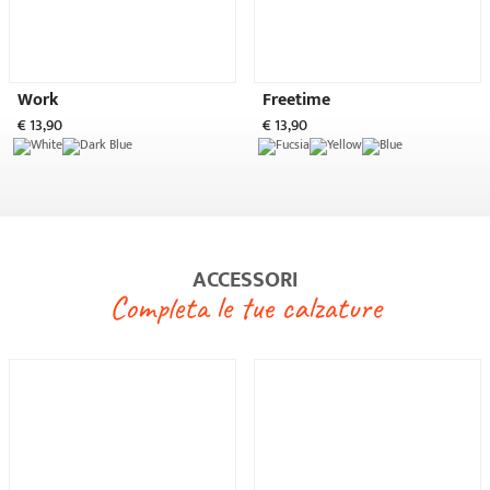
Soletto Memory
Soletto
€ 13,10
€ 9,90
Sunsox
X3 Sunsox Pack