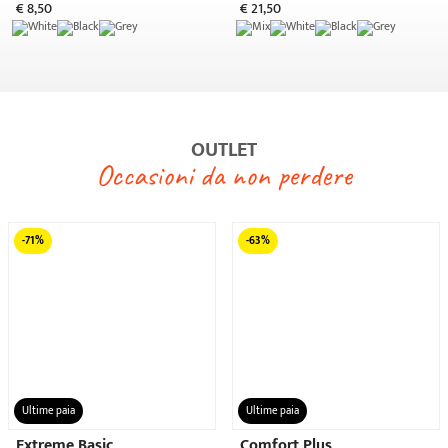
€ 33,90
€ 9,90
€ 26,90
€ 9,90
EN ISO 20347
-76%
Ultime paia
Studium
Soletto estraibile incluso
€ 41,90
€ 9,90
EN ISO 20347