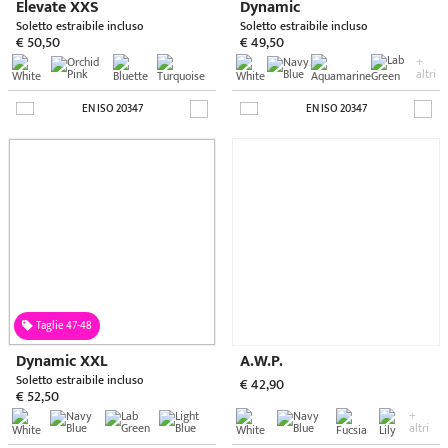
EN ISO 20347
EN ISO 20347
NUOVO
- Con puntale di sicurezza
200J
A.W.P. Safety Plus
Studium
Soletto estraibile incluso
Soletto estraibile incluso
€ 51,50
€ 41,90
EN ISO 20345
EN ISO 20347