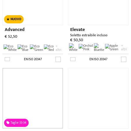
Elevate XXS
Dynamic
Soletto estraibile incluso
Soletto estraibile incluso
€ 50,50
€ 49,50
EN ISO 20347
EN ISO 20347
Taglie 47-48
Dynamic XXL
A.W.P.
Soletto estraibile incluso
€ 42,90
€ 52,50