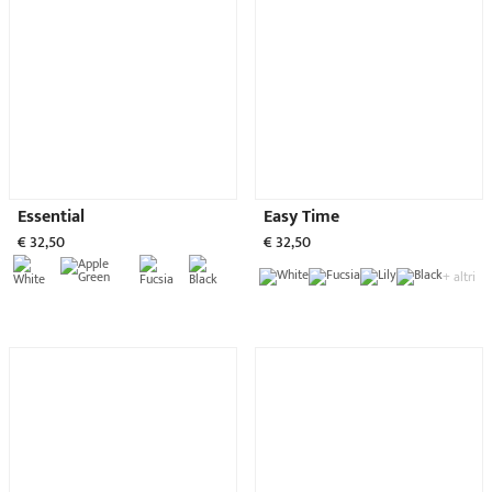
Work
Freetime
€ 13,90
€ 13,90
ACCESSORI
Completa le tue calzature